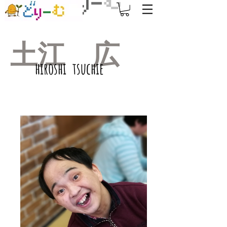
土江 広
​hiroshi tsuchie