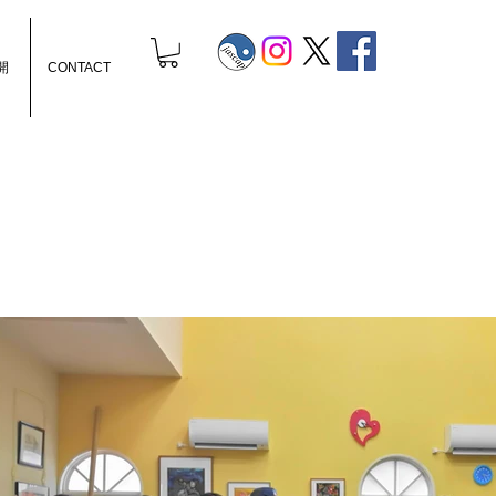
開
CONTACT