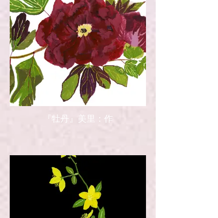
『牡丹』美里：作