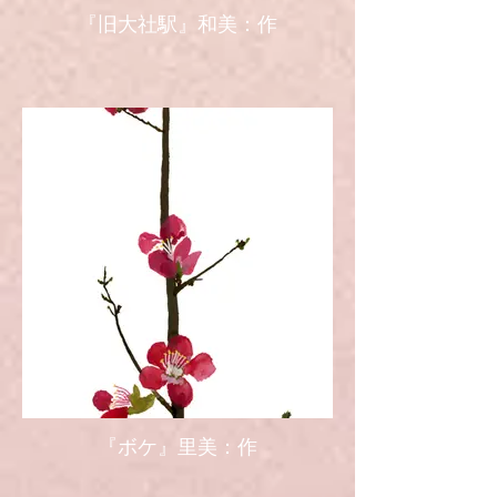
『旧大社駅』和美：作
『ボケ』里美：作