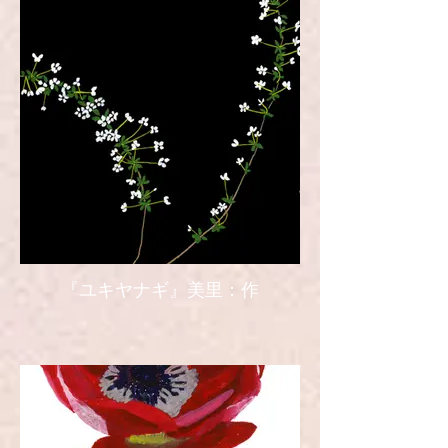
『ユキヤナギ』美里：作