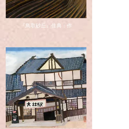
『鳥取砂丘』佳典：作