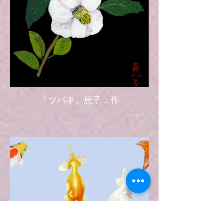
『ツバキ』恵子：作