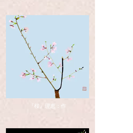
『桜』理恵：作