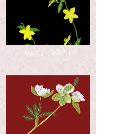
『やまぶき』美和子：作