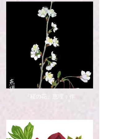
『桜の花』恵理：作