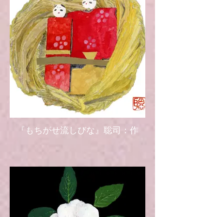
『もちがせ流しびな』聡司：作