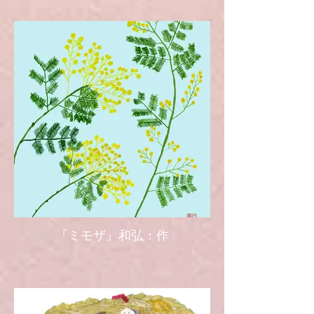
『ミモザ』和弘：作