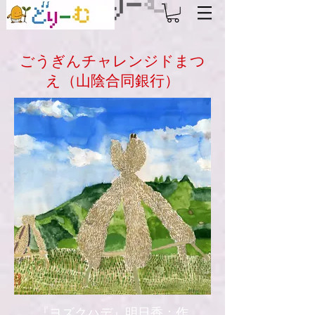
ごうぎんチャレンジドまつ
え（山陰合同銀行）
『ヨズクハデ』明日香：作