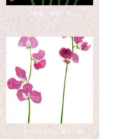
『水仙』和弘：作
『スイートピー』恵子：作