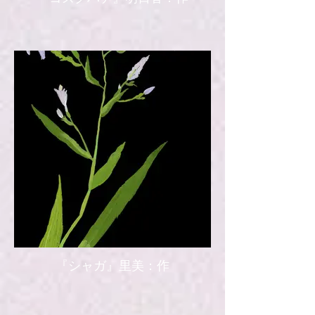
『シャガ』里美：作