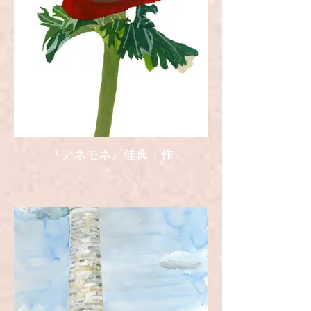
『アネモネ』佳典：作