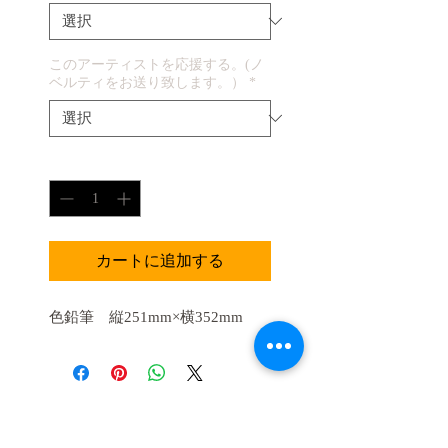
価
格
このアーティストを応援する。(ノ
ベルティをお送り致します。）
*
数量
*
カートに追加する
色鉛筆 縦251mm×横352mm