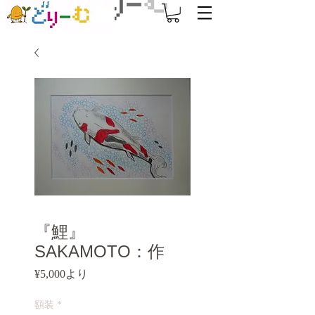
『鯉』
SAKAMOTO：作
セ
¥5,000
より
ー
ル
額装
*