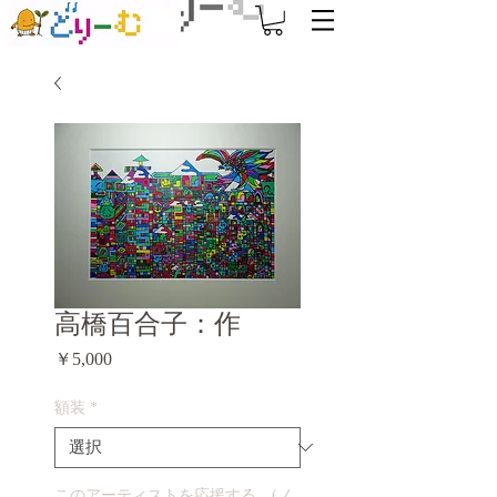
高橋百合子：作
価
￥5,000
格
額装
*
このアーティストを応援する。(ノ