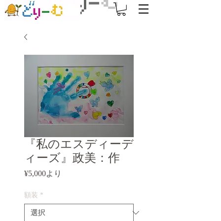
『私のエスディーデ
ィーズ』政美：作
セ
¥5,000
より
ー
ル
額装
*
価
格