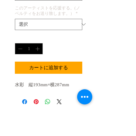
このアーティストを応援する。(ノ
ベルティをお送り致します。）
*
数量
*
カートに追加する
水彩 縦193mm×横287mm