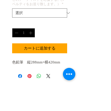
ベルティをお送り致します。）
*
数量
*
カートに追加する
色鉛筆 縦288mm×横420mm