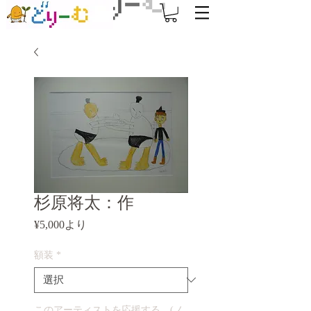
杉原将太：作
セ
¥5,000
より
ー
ル
額装
*
価
格
このアーティストを応援する。(ノ