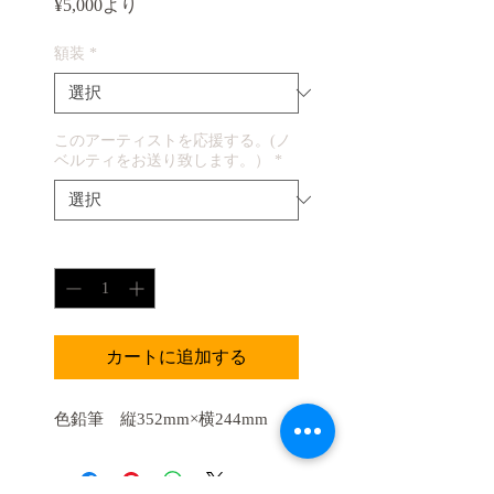
セ
¥5,000
より
ー
ル
額装
*
価
格
このアーティストを応援する。(ノ
ベルティをお送り致します。）
*
数量
*
カートに追加する
色鉛筆 縦352mm×横244mm