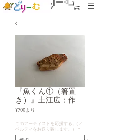
『魚くん①（箸置
き）』土江広：作
セ
¥700
より
ー
ル
このアーティストを応援する。(ノ
価
ベルティをお送り致します。）
*
格