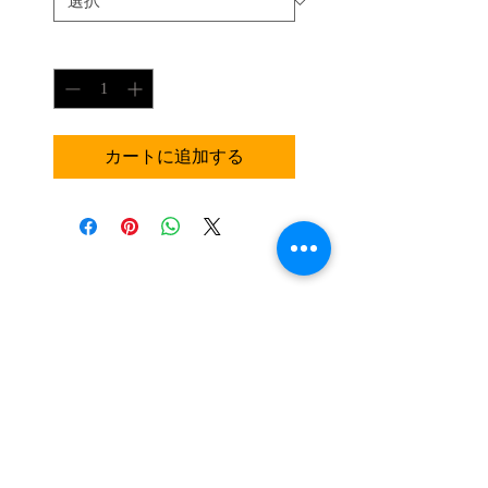
数量
*
カートに追加する
​島根県出雲市東福町156－1
​0853－62－4872