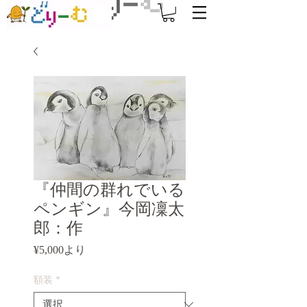
『仲間の群れでいる
ペンギン』今岡凜太
郎：作
セ
¥5,000
より
ー
ル
額装
*
価
格