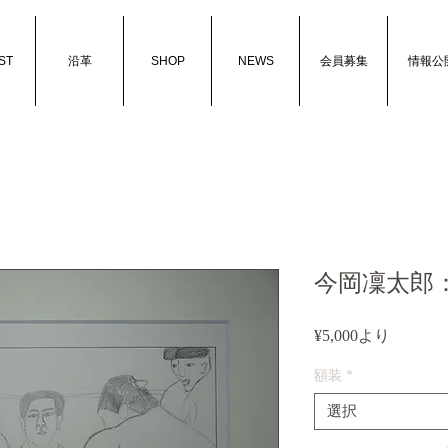
ST
沿革
SHOP
NEWS
会員募集
情報公
今岡凜太郎
セ
¥5,000
より
ー
額装
*
ル
価
選択
格