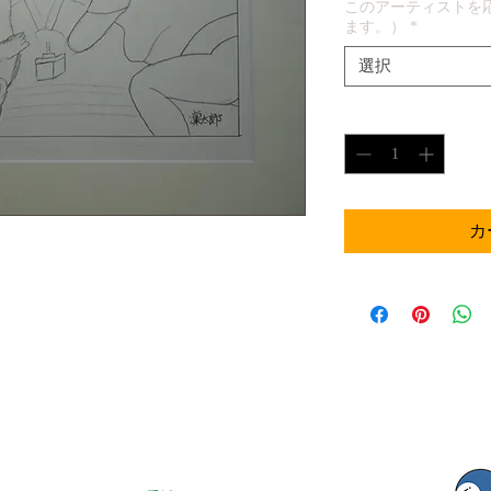
このアーティストを
ます。）
*
選択
数量
*
カ