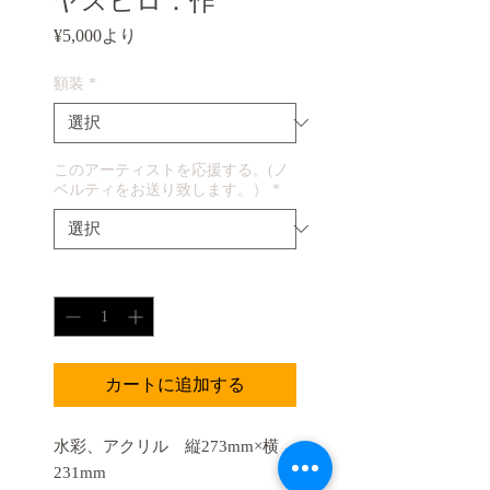
ヤスヒロ：作
セ
¥5,000
より
ー
ル
額装
*
価
格
このアーティストを応援する。(ノ
ベルティをお送り致します。）
*
数量
*
カートに追加する
水彩、アクリル 縦273mm×横
231mm