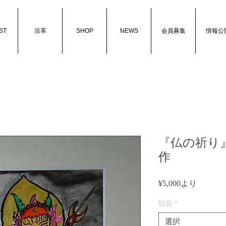
ST
沿革
SHOP
NEWS
会員募集
情報公
『仏の祈り
作
セ
¥5,000
より
ー
額装
*
ル
価
選択
格