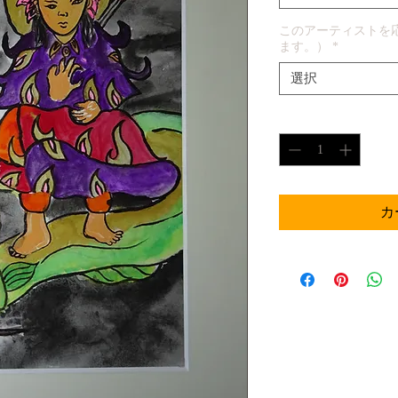
このアーティストを
ます。）
*
選択
数量
*
カ