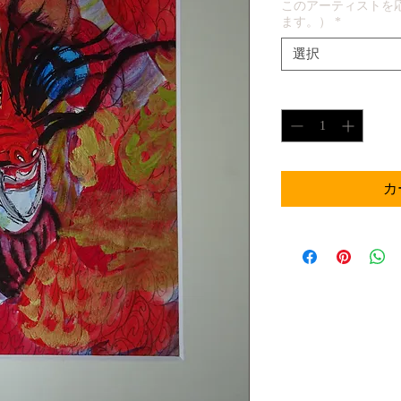
このアーティストを
ます。）
*
選択
数量
*
カ