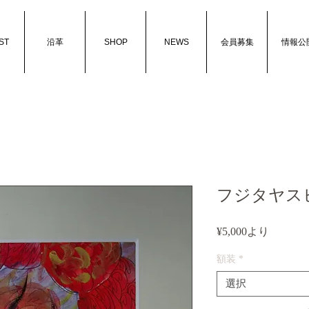
ST
沿革
SHOP
NEWS
会員募集
情報公
フジタヤス
セ
¥5,000
より
ー
額装
*
ル
価
選択
格