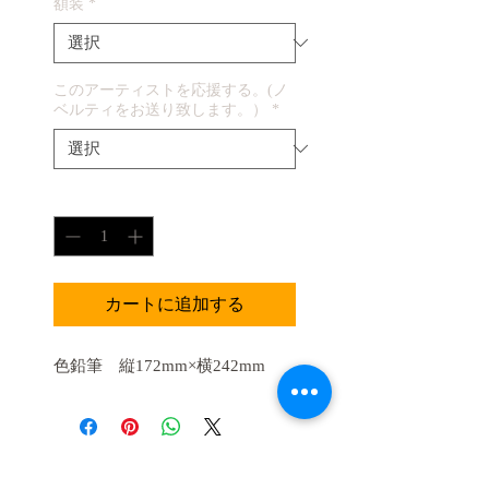
ル
額装
*
価
格
このアーティストを応援する。(ノ
ベルティをお送り致します。）
*
数量
*
カートに追加する
色鉛筆 縦172mm×横242mm