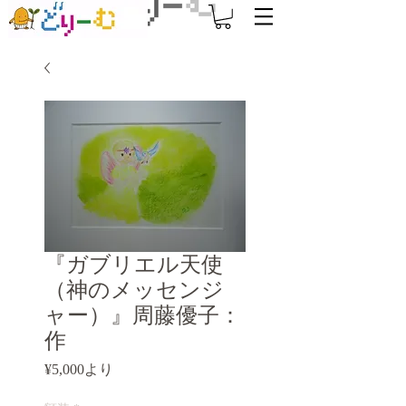
『ガブリエル天使
（神のメッセンジ
ャー）』周藤優子：
作
セ
¥5,000
より
ー