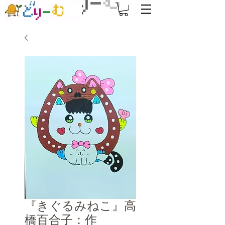
『きぐるみねこ』高
橋百合子：作