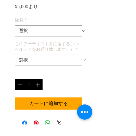
セ
¥5,000
より
ー
ル
額装
*
価
格
このアーティストを応援する。(ノ
ベルティをお送り致します。）
*
数量
*
カートに追加する